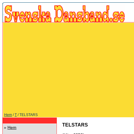
Hem
/
T
/ TELSTARS
TELSTARS
»
Hem