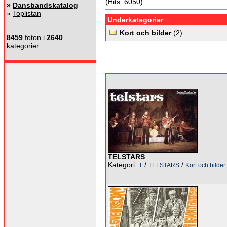
(Hits: 6050)
»
Dansbandskatalog
»
Toplistan
Underkategorier
Kort och bilder
(2)
8459
foton i
2640
kategorier.
TELSTARS
Kategori:
/
/
T
TELSTARS
Kort och bilder