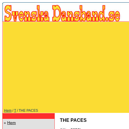
Hem
/
T
/ THE PACES
THE PACES
»
Hem