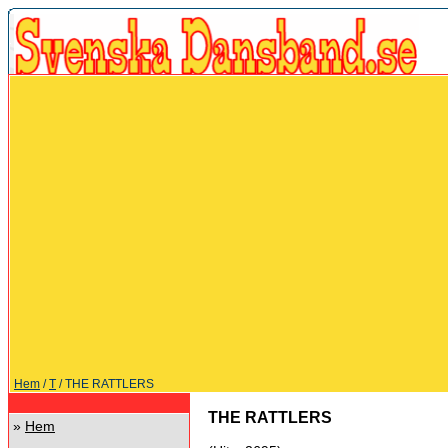
Hem
/
T
/ THE RATTLERS
THE RATTLERS
»
Hem