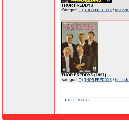
THOR FREDDYS
Kategori:
/
/
T
THOR FREDDYS
Kort och 
THOR FREDDYS (1991)
Kategori:
/
/
T
THOR FREDDYS
Kort och 