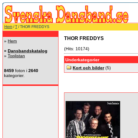
Hem
/
T
/ THOR FREDDYS
THOR FREDDYS
»
Hem
(Hits: 10174)
»
Dansbandskatalog
»
Toplistan
Underkategorier
Kort och bilder
(5)
8459
foton i
2640
kategorier.