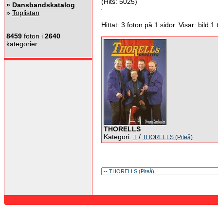
(Hits: 5025)
»
Dansbandskatalog
»
Toplistan
Hittat: 3 foton på 1 sidor. Visar: bild 1 ti
8459
foton i
2640
kategorier.
THORELLS
Kategori:
/
T
THORELLS (Piteå)