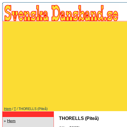
Hem
/
T
/ THORELLS (Piteå)
THORELLS (Piteå)
»
Hem