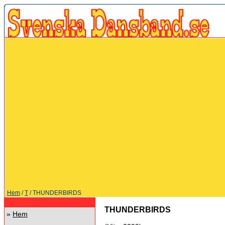
Hem
/
T
/ THUNDERBIRDS
THUNDERBIRDS
»
Hem