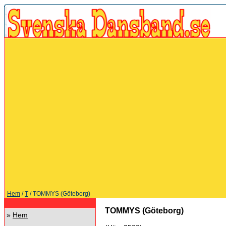
Hem
/
T
/ TOMMYS (Göteborg)
TOMMYS (Göteborg)
»
Hem