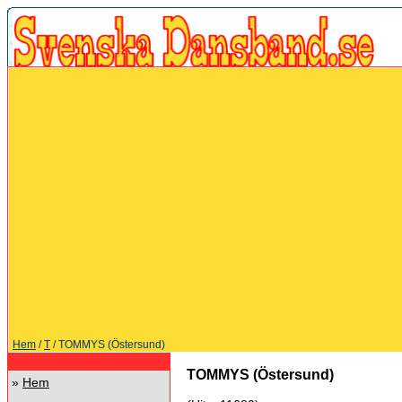
Hem
/
T
/ TOMMYS (Östersund)
TOMMYS (Östersund)
»
Hem