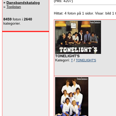
(Hits: 4207)
»
Dansbandskatalog
»
Toplistan
Hittat: 4 foton på 1 sidor. Visar: bild 1 ti
8459
foton i
2640
kategorier.
TONELIGHT'S
Kategori:
/
T
TONELIGHT'S