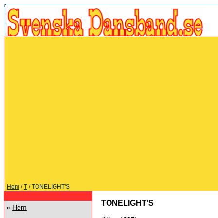
Hem
/
T
/ TONELIGHT'S
TONELIGHT'S
»
Hem