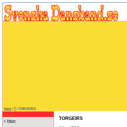
Hem
/
T
/ TORGEIRS
TORGEIRS
»
Hem