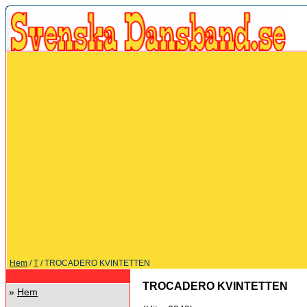
Hem
/
T
/ TROCADERO KVINTETTEN
TROCADERO KVINTETTEN
»
Hem