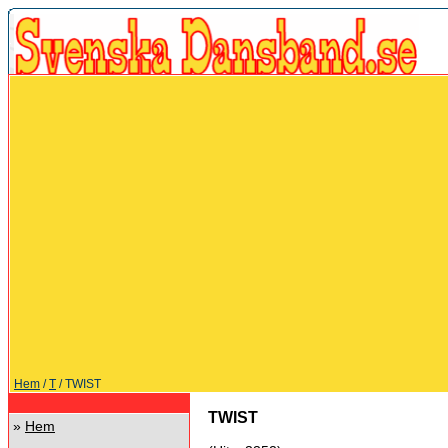
Hem
/
T
/ TWIST
TWIST
»
Hem