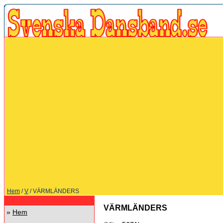
Hem
/
V
/ VÄRMLÄNDERS
VÄRMLÄNDERS
»
Hem