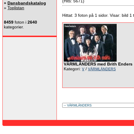
(Hits: 5671)
»
Dansbandskatalog
»
Toplistan
Hittat: 3 foton på 1 sidor. Visar: bild 1 ti
8459
foton i
2640
kategorier.
VÄRMLÄNDERS med Brith Enders
Kategori:
/
V
VÄRMLÄNDERS