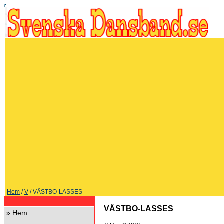
Hem
/
V
/ VÄSTBO-LASSES
VÄSTBO-LASSES
»
Hem