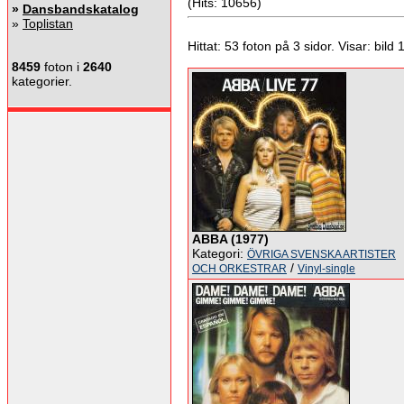
(Hits: 10656)
»
Dansbandskatalog
»
Toplistan
Hittat: 53 foton på 3 sidor. Visar: bild 1 
8459
foton i
2640
kategorier.
ABBA (1977)
Kategori:
ÖVRIGA SVENSKA ARTISTER
/
OCH ORKESTRAR
Vinyl-single