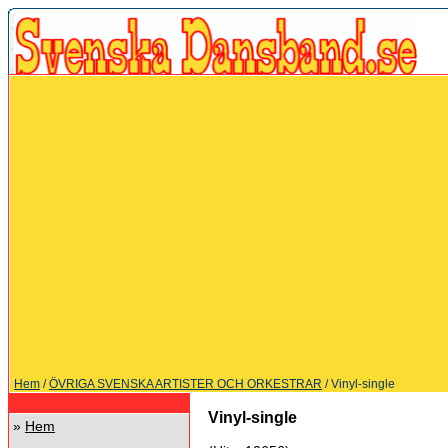
Hem
/
ÖVRIGA SVENSKA ARTISTER OCH ORKESTRAR
/ Vinyl-single
Vinyl-single
»
Hem