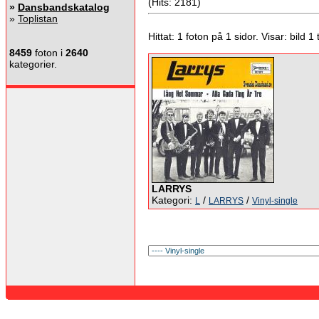
(Hits: 2181)
»
Dansbandskatalog
»
Toplistan
Hittat: 1 foton på 1 sidor. Visar: bild 1 ti
8459
foton i
2640
kategorier.
LARRYS
Kategori:
/
/
L
LARRYS
Vinyl-single