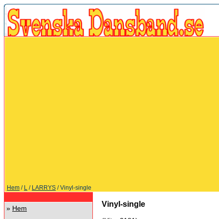
Hem
/
L
/
LARRYS
/ Vinyl-single
Vinyl-single
»
Hem