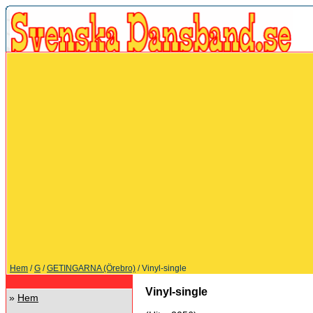
Hem
/
G
/
GETINGARNA (Örebro)
/ Vinyl-single
Vinyl-single
»
Hem