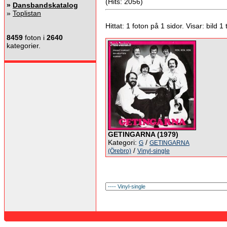
(Hits: 2056)
»
Dansbandskatalog
»
Toplistan
Hittat: 1 foton på 1 sidor. Visar: bild 1 ti
8459
foton i
2640
kategorier.
GETINGARNA (1979)
Kategori:
/
G
GETINGARNA
/
(Örebro)
Vinyl-single