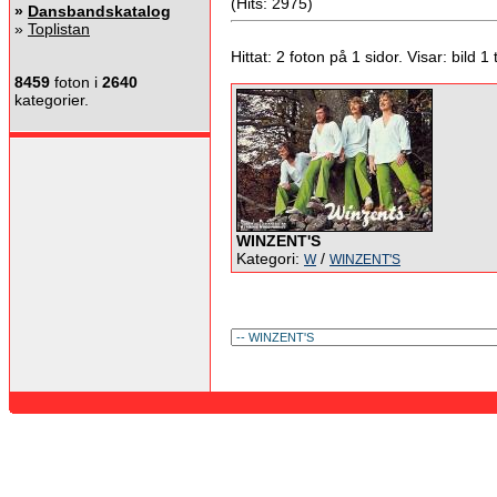
(Hits: 2975)
»
Dansbandskatalog
»
Toplistan
Hittat: 2 foton på 1 sidor. Visar: bild 1 ti
8459
foton i
2640
kategorier.
WINZENT'S
Kategori:
/
W
WINZENT'S