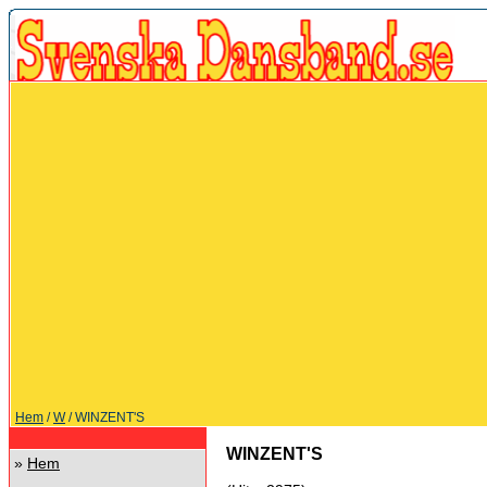
Hem
/
W
/ WINZENT'S
WINZENT'S
»
Hem