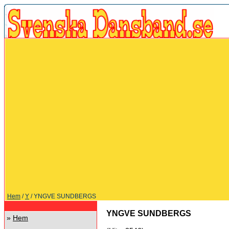
Hem
/
Y
/ YNGVE SUNDBERGS
YNGVE SUNDBERGS
»
Hem