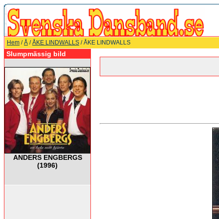
Hem
/
Å
/
ÅKE LINDWALLS
/ ÅKE LINDWALLS
Slumpmässig bild
ANDERS ENGBERGS
(1996)