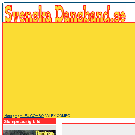
Hem
/
A
/
ALEX COMBO
/ ALEX COMBO
Slumpmässig bild