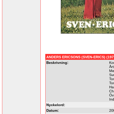
ANDERS ERICSONS (SVEN-ERICS) (197
Beskrivning:
Ko
Årt
Me
Sv
To
To
Ha
Chr
Övr
In
Nyckelord:
Datum:
20