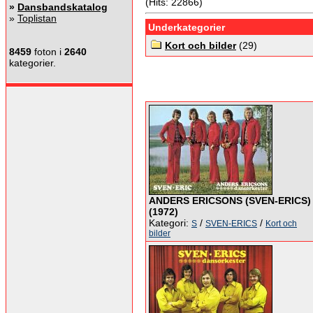
(Hits: 22866)
»
Dansbandskatalog
»
Toplistan
Underkategorier
Kort och bilder
(29)
8459
foton i
2640
kategorier.
ANDERS ERICSONS (SVEN-ERICS)
(1972)
Kategori:
/
/
S
SVEN-ERICS
Kort och
bilder