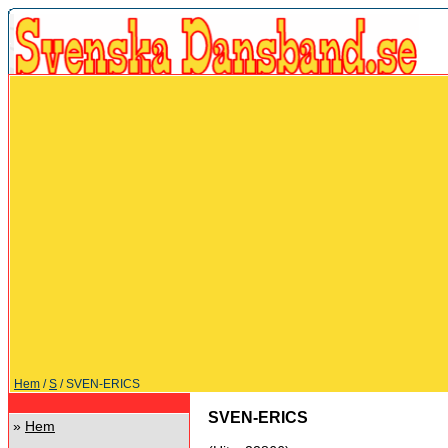
Hem
/
S
/ SVEN-ERICS
SVEN-ERICS
»
Hem