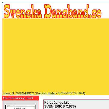
Hem
/
S
/
SVEN-ERICS
/
Kort och bilder
/ SVEN-ERICS (1974)
Slumpmässig bild
Föregående bild:
SVEN-ERICS (1973)