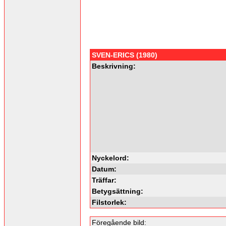
SVEN-ERICS (1980)
Beskrivning:
Nyckelord:
Datum:
Träffar:
Betygsättning:
Filstorlek:
Föregående bild: