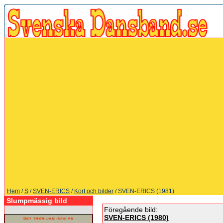
Hem
/
S
/
SVEN-ERICS
/
Kort och bilder
/ SVEN-ERICS (1981)
Slumpmässig bild
Föregående bild:
SVEN-ERICS (1980)