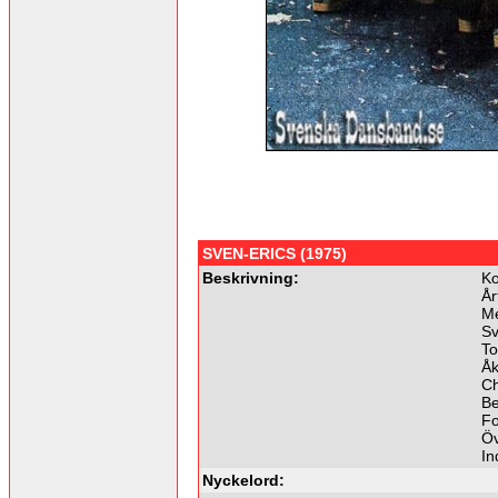
SVEN-ERICS (1975)
Beskrivning:
Ko
År
M
Sv
To
Åk
Ch
Be
Fo
Öv
In
Nyckelord: