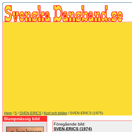
Hem
/
S
/
SVEN-ERICS
/
Kort och bilder
/ SVEN-ERICS (1975)
Slumpmässig bild
Föregående bild:
SVEN-ERICS (1974)