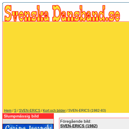
Hem
/
S
/
SVEN-ERICS
/
Kort och bilder
/ SVEN-ERICS (1982-83)
Slumpmässig bild
Föregående bild:
SVEN-ERICS (1982)