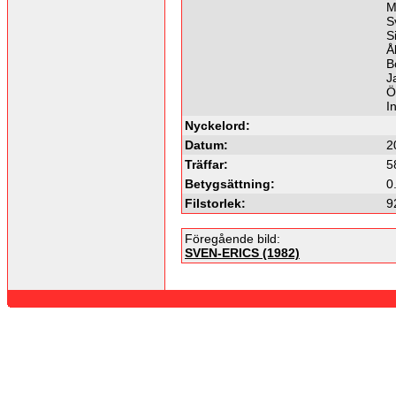
M
S
S
Å
B
J
Ö
I
Nyckelord:
Datum:
2
Träffar:
5
Betygsättning:
0
Filstorlek:
9
Föregående bild:
SVEN-ERICS (1982)