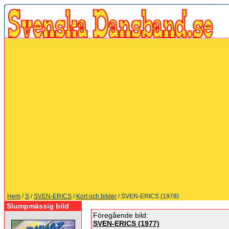
Hem
/
S
/
SVEN-ERICS
/
Kort och bilder
/ SVEN-ERICS (1978)
Slumpmässig bild
Föregående bild:
SVEN-ERICS (1977)