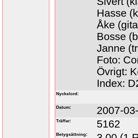
Sivert (k
Hasse (k
Åke (gita
Bosse (b
Janne (t
Foto: Co
Övrigt: 
Index: 
Nyckelord:
Datum:
2007-03-
Träffar:
5162
Betygsättning:
3.00 (1 