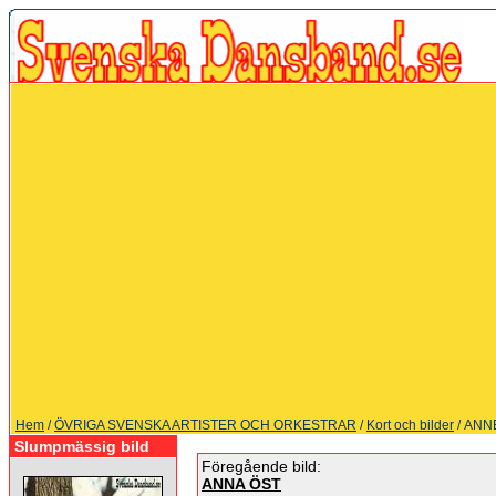
Hem
/
ÖVRIGA SVENSKA ARTISTER OCH ORKESTRAR
/
Kort och bilder
/ ANN
Slumpmässig bild
Föregående bild:
ANNA ÖST