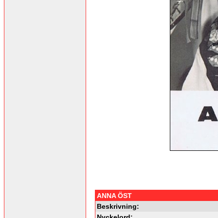
ANNA ÖST
Beskrivning:
Nyckelord: