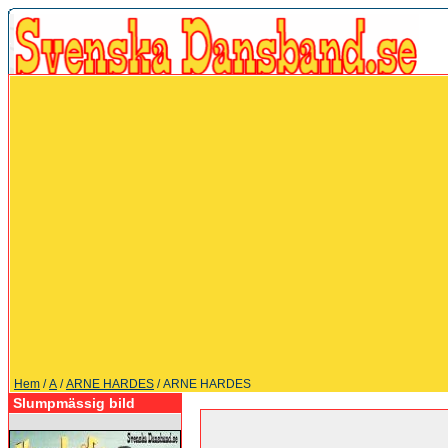
Hem
/
A
/
ARNE HARDES
/ ARNE HARDES
Slumpmässig bild