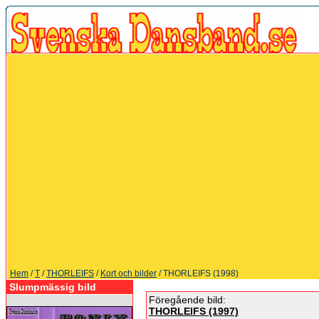
Hem
/
T
/
THORLEIFS
/
Kort och bilder
/ THORLEIFS (1998)
Slumpmässig bild
Föregående bild:
THORLEIFS (1997)