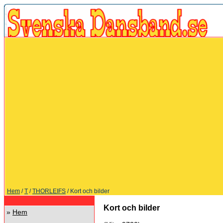
Hem
/
T
/
THORLEIFS
/ Kort och bilder
Kort och bilder
»
Hem