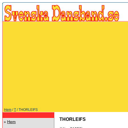
Hem
/
T
/ THORLEIFS
THORLEIFS
»
Hem