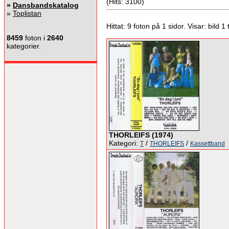
(Hits: 3100)
»
Dansbandskatalog
»
Toplistan
Hittat: 9 foton på 1 sidor. Visar: bild 1 ti
8459
foton i
2640
kategorier.
THORLEIFS (1974)
Kategori:
/
/
T
THORLEIFS
Kassettband