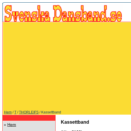
Hem
/
T
/
THORLEIFS
/ Kassettband
Kassettband
»
Hem