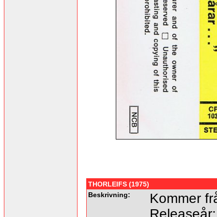
THORLEIFS (1975)
Beskrivning:
Kommer frå
Releaseår: