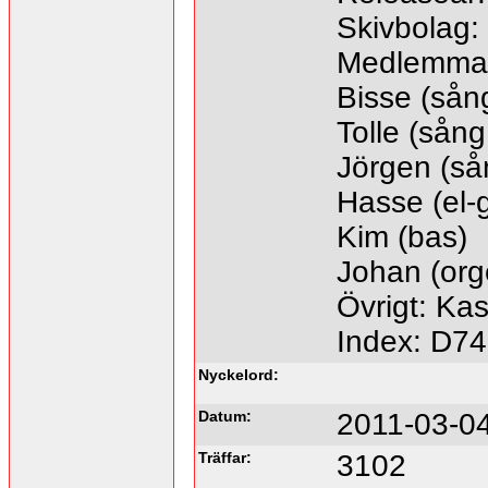
Skivbolag: 
Medlemmar
Bisse (sån
Tolle (sång,
Jörgen (så
Hasse (el-g
Kim (bas)
Johan (orge
Övrigt: Ka
Index: D7
Nyckelord:
Datum:
2011-03-04
Träffar:
3102