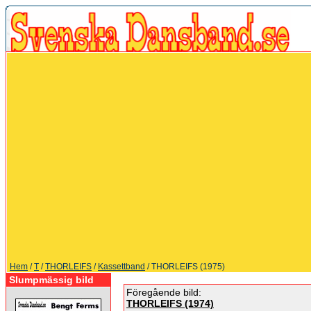
Hem
/
T
/
THORLEIFS
/
Kassettband
/ THORLEIFS (1975)
Slumpmässig bild
Föregående bild:
THORLEIFS (1974)