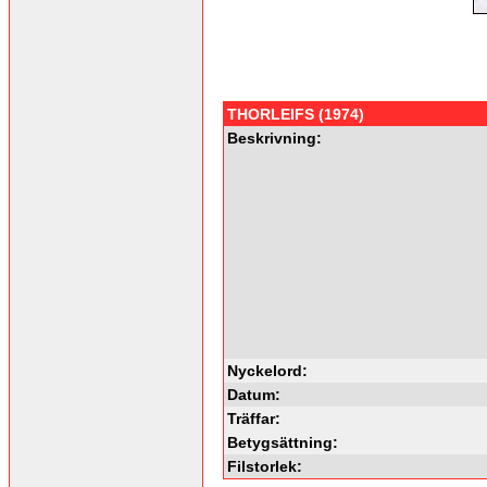
THORLEIFS (1974)
Beskrivning:
Nyckelord:
Datum:
Träffar:
Betygsättning:
Filstorlek: