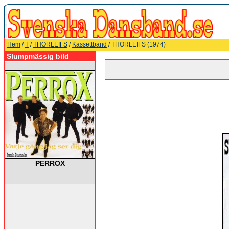
Hem
/
T
/
THORLEIFS
/
Kassettband
/ THORLEIFS (1974)
Slumpmässig bild
PERROX