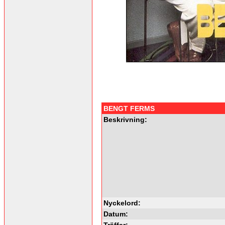
BENGT FERMS
Beskrivning:
Nyckelord:
Datum:
Träffar: