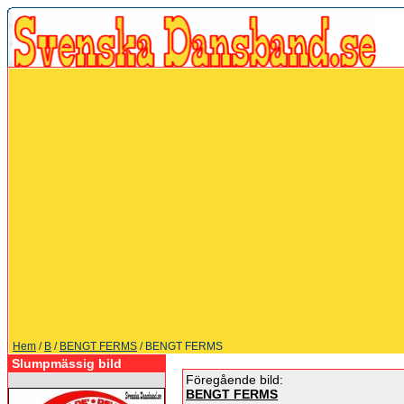
Hem
/
B
/
BENGT FERMS
/ BENGT FERMS
Slumpmässig bild
Föregående bild:
BENGT FERMS