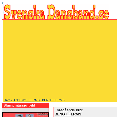
Hem
/
B
/
BENGT FERMS
/ BENGT FERMS
Slumpmässig bild
Föregående bild:
BENGT FERMS