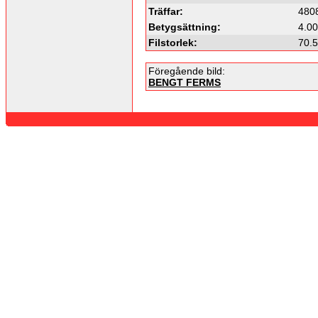
Träffar:
480
Betygsättning:
4.00
Filstorlek:
70.
Föregående bild:
BENGT FERMS