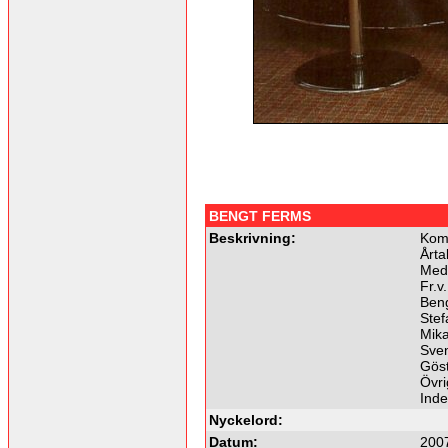
BENGT FERMS
Beskrivning:
Komm
Årta
Med
Fr.v.
Beng
Stef
Mika
Sven
Göst
Övri
Ind
Nyckelord:
Datum:
200