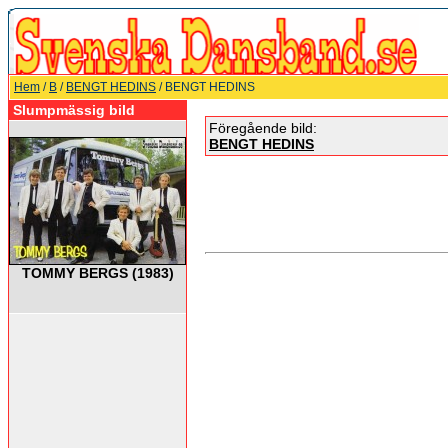
Hem
/
B
/
BENGT HEDINS
/ BENGT HEDINS
Slumpmässig bild
Föregående bild:
BENGT HEDINS
TOMMY BERGS (1983)