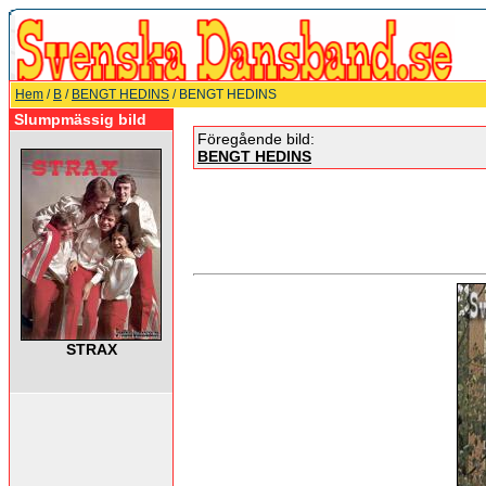
Hem
/
B
/
BENGT HEDINS
/ BENGT HEDINS
Slumpmässig bild
Föregående bild:
BENGT HEDINS
STRAX