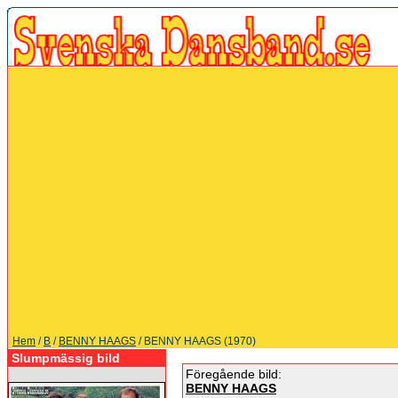
Hem
/
B
/
BENNY HAAGS
/ BENNY HAAGS (1970)
Slumpmässig bild
Föregående bild:
BENNY HAAGS