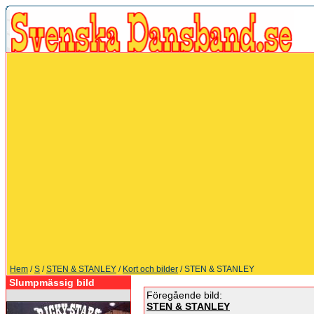
Hem
/
S
/
STEN & STANLEY
/
Kort och bilder
/ STEN & STANLEY
Slumpmässig bild
Föregående bild:
STEN & STANLEY