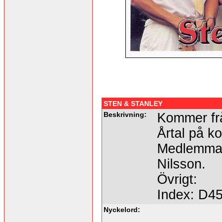
STEN & STANLEY
Beskrivning:
Kommer frå
Årtal på ko
Medlemmar
Nilsson.
Övrigt:
Index: D4
Nyckelord: