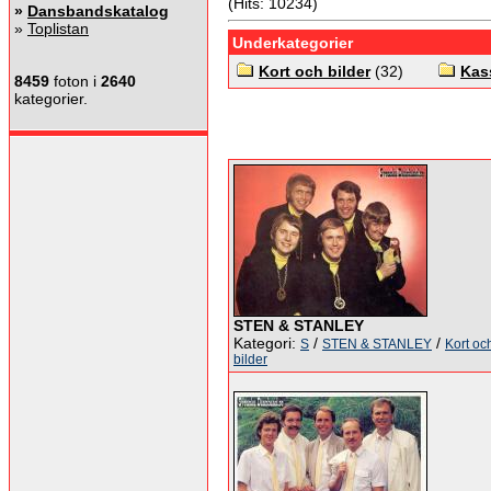
(Hits: 10234)
»
Dansbandskatalog
»
Toplistan
Underkategorier
Kort och bilder
(32)
Kas
8459
foton i
2640
kategorier.
STEN & STANLEY
Kategori:
/
/
S
STEN & STANLEY
Kort oc
bilder