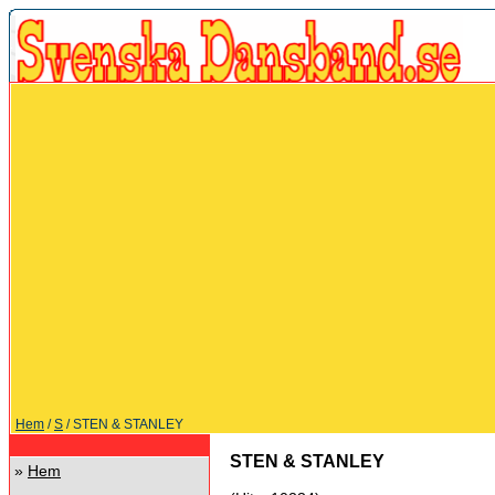
Hem
/
S
/ STEN & STANLEY
STEN & STANLEY
»
Hem