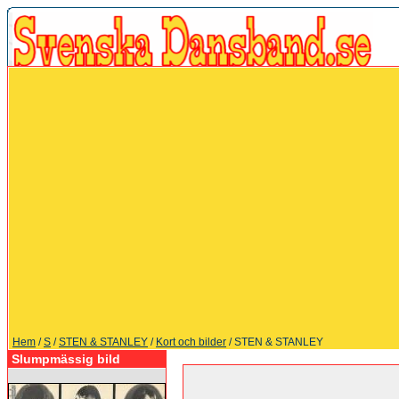
Hem
/
S
/
STEN & STANLEY
/
Kort och bilder
/ STEN & STANLEY
Slumpmässig bild