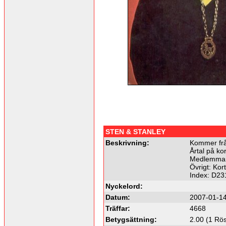
STEN & STANLEY
Beskrivning:
Kommer frå
Årtal på kor
Medlemmar 
Övrigt: Ko
Index: D23
Nyckelord:
Datum:
2007-01-14
Träffar:
4668
Betygsättning:
2.00 (1 Rös