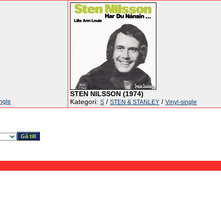
STEN NILSSON (1974)
Kategori:
/
/
ingle
S
STEN & STANLEY
Vinyl-single