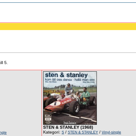
ll 5.
STEN & STANLEY (1968)
Kategori:
/
/
S
STEN & STANLEY
Vinyl-single
ingle