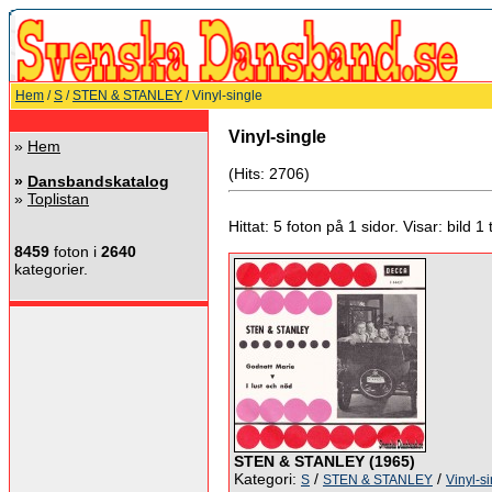
Hem
/
S
/
STEN & STANLEY
/ Vinyl-single
Vinyl-single
»
Hem
(Hits: 2706)
»
Dansbandskatalog
»
Toplistan
Hittat: 5 foton på 1 sidor. Visar: bild 1 ti
8459
foton i
2640
kategorier.
STEN & STANLEY (1965)
Kategori:
/
/
S
STEN & STANLEY
Vinyl-s