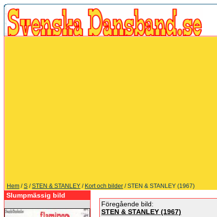
Hem
/
S
/
STEN & STANLEY
/
Kort och bilder
/ STEN & STANLEY (1967)
Slumpmässig bild
Föregående bild:
STEN & STANLEY (1967)