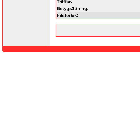
Träffar:
Betygsättning:
Filstorlek: