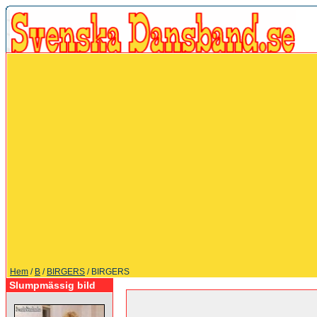
Hem
/
B
/
BIRGERS
/ BIRGERS
Slumpmässig bild