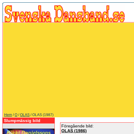
Hem
/
O
/
OLAS
/ OLAS (1987)
Slumpmässig bild
Föregående bild:
OLAS (1986)